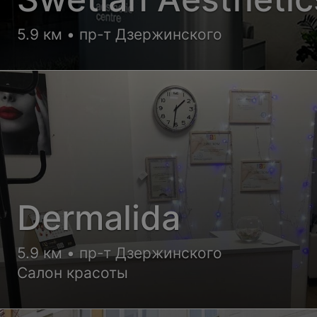
5.9 км • пр-т Дзержинского
Dermalida
5.9 км • пр-т Дзержинского
Салон красоты