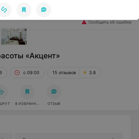
Избранное
Войти
Сообщить об ошибке
расоты «Акцент»
 6
с 09:00
15 отзывов
3.8
ШРУТ
В ИЗБРАННОЕ
ОТЗЫВ