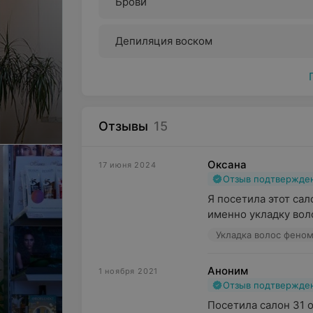
Брови
Депиляция воском
Отзывы
15
Оксана
17 июня 2024
Отзыв подтвержде
Я посетила этот сал
именно укладку вол
Укладка волос фено
Аноним
1 ноября 2021
Отзыв подтвержде
Посетила салон 31 о