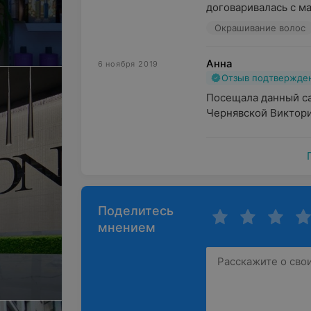
договаривалась с ма
Окрашивание волос
Анна
6 ноября 2019
Отзыв подтвержде
Посещала данный сал
Чернявской Виктори
Поделитесь
мнением