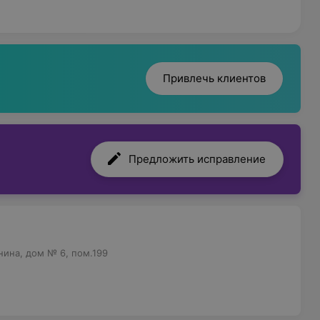
Привлечь клиентов
укладки, праздничные причёски.
еская завивка.
Предложить исправление
 педикюр, мужские процедуры.
нное покрытие.
ячий маникюр, запечатывание.
нина, дом № 6, пом.199