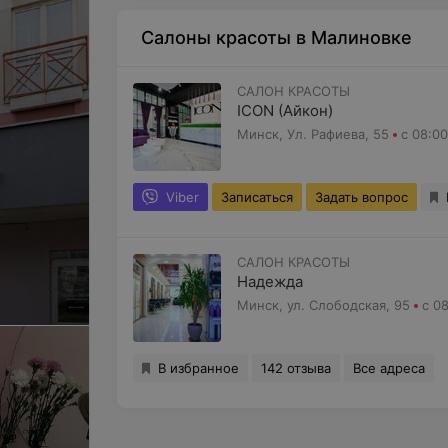
Уходовые процедуры для лица и тела.
Салоны красоты в Малиновке
Массажи и обёртывания.
Косметика ведущих брендов – KINETICS
САЛОН КРАСОТЫ
ICON (Айкон)
Дополнительные привилегии
Минск, Ул. Рафиева, 55
с 08:00
Подарочные сертификаты
– лучший в
Домашняя косметика
– профессионал
Viber
Записаться
Задать вопрос
продаже.
Салон красоты «Акцент» – это место,
гд
САЛОН КРАСОТЫ
искусством.
Надежда
Минск, ул. Слободская, 95
с 0
В избранное
142 отзыва
Все адреса