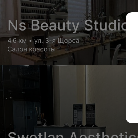
Ns Beauty Studio
4.6 км • ул. 3-я Щорса
Салон красоты
Swetlan Aesthetic