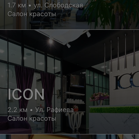
1.7 км • ул. Слободская
Салон красоты
ICON
2.2 км • Ул. Рафиева
Салон красоты