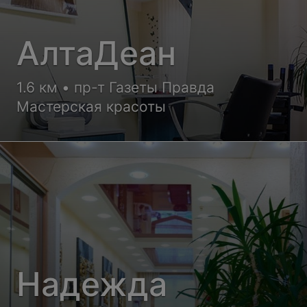
АлтаДеан
1.6 км • пр-т Газеты Правда
Мастерская красоты
Надежда