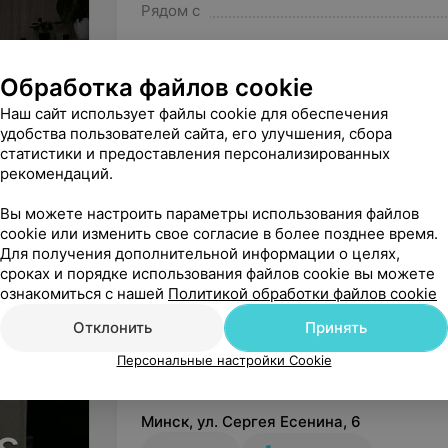
Рядом с
рук или маникюр можно совм
удобно для тех, кто ценит р
Район
Интерьер
Обработка файлов cookie
Микрорайон
Наш сайт использует файлы cookie для обеспечения
Пространство салона выполн
удобства пользователей сайта, его улучшения, сбора
Светлые оттенки, уютные де
статистики и предоставления персонализированных
атмосферу релаксации и эст
рекомендаций.
чай, сопровождающий кажду
Цены
настоящим удовольствием.
Вы можете настроить параметры использования файлов
cookie или изменить свое согласие в более позднее время.
Для получения дополнительной информации о целях,
Окрашивание
Команда профессионалов
Окрашивание
сроках и порядке использования файлов cookie вы можете
бровей
бровей, ресниц
ознакомиться с нашей
Политикой обработки файлов cookie
Мастера салона – это насто
мировым стандартам, включая
Цена по запросу
Цена по запросу
Отклонить
Принять
Специалисты регулярно пов
Персональные настройки Cookie
технологии и методики рабо
GOLDWELL и ALFAPARF.
Минск, ул. Сергея Есенина, 6
s